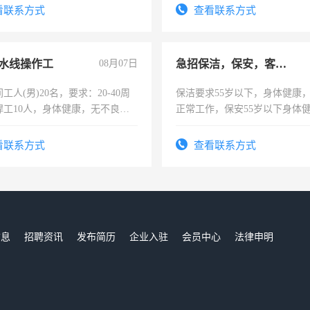
4500。
看联系方式
查看联系方式
水线操作工
08月07日
急招保洁，保安，客服，工程
工人(男)20名，要求：20-40周
保洁要求55岁以下，身体健康
焊工10人，身体健康，无不良嗜
正常工作，保安55岁以下身体
：4500-7000元，标准八人间住
责任心形象端庄，遵纪守法，
费发放劳保用品，两班倒，每月
录，客服要求45岁以下高中以
看联系方式
查看联系方式
时发放工资，工作时间10小时
懂电脑工作认真，性格开朗有
能力，工程，懂水电维修。
信息
招聘资讯
发布简历
企业入驻
会员中心
法律申明
们