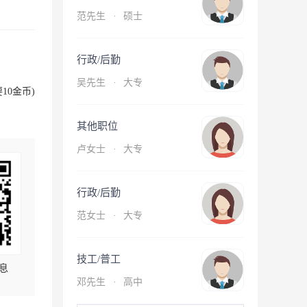
范先生
·
硕士
行政/后勤
吴先生
·
大专
10金币)
其他职位
卢女士
·
大专
行政/后勤
范女士
·
大专
技工/普工
息
邓先生
·
高中