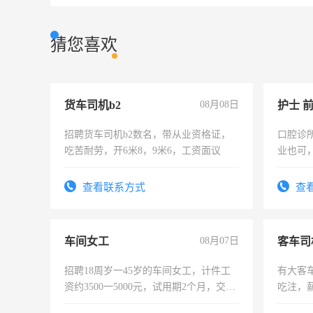
猜您喜欢
货车司机b2
08月08日
护士 
招聘货车司机b2数名，带从业资格证，
口腔诊
吃苦耐劳，开6米8，9米6，工资面议
业也可
强。面
查看联系方式
查
车间女工
08月07日
客车司
招聘18周岁一45岁的车间女工，计件工
有大客
资约3500一5000元，试用期2个月，交五
吃注，
险，有年薪假，年底福利