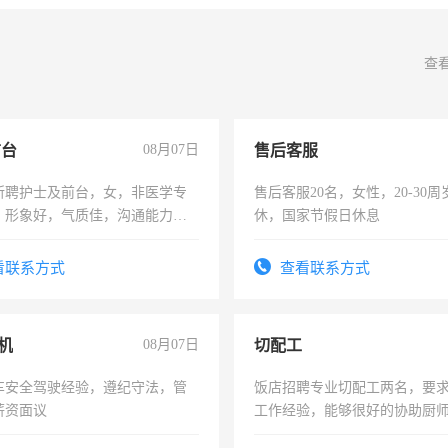
查
前台
08月07日
售后客服
所聘护士及前台，女，非医学专
售后客服20名，女性，20-30
，形象好，气质佳，沟通能力
休，国家节假日休息
试，周日休息。
看联系方式
查看联系方式
机
08月07日
切配工
车安全驾驶经验，遵纪守法，管
饭店招聘专业切配工两名，要
薪资面议
工作经验，能够很好的协助厨
作。包吃住，每月有公休，工资35