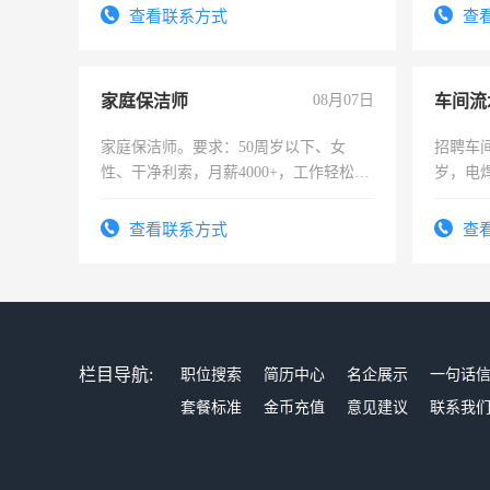
查看联系方式
查
家庭保洁师
08月07日
车间流
家庭保洁师。要求：50周岁以下、女
招聘车间
性、干净利索，月薪4000+，工作轻松，
岁，电
时间灵活，不需坐班，适合宝妈、全职
好。薪资
太太等。
宿，免
查看联系方式
查
25号准
栏目导航:
职位搜索
简历中心
名企展示
一句话
套餐标准
金币充值
意见建议
联系我